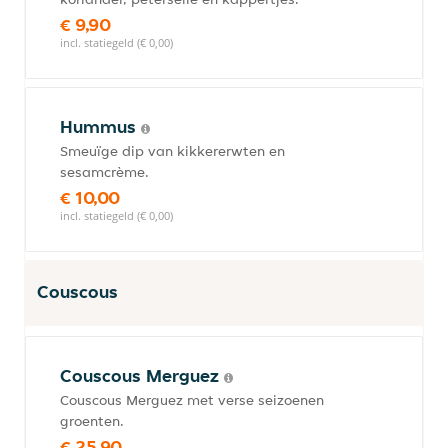
€ 9,90
incl. statiegeld (€ 0,00)
Hummus
Smeuïge dip van kikkererwten en
sesamcrème.
€ 10,00
incl. statiegeld (€ 0,00)
Couscous
Couscous Merguez
Couscous Merguez met verse seizoenen
groenten.
€ 25,90