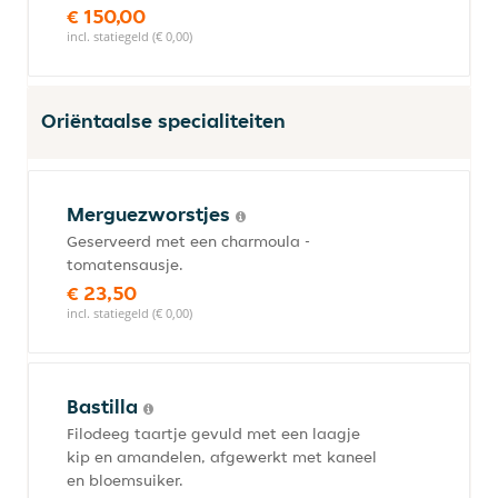
€ 150,00
incl. statiegeld (€ 0,00)
Oriëntaalse specialiteiten
Merguezworstjes
Geserveerd met een charmoula -
tomatensausje.
€ 23,50
incl. statiegeld (€ 0,00)
Bastilla
Filodeeg taartje gevuld met een laagje
kip en amandelen, afgewerkt met kaneel
en bloemsuiker.