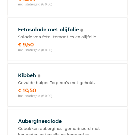
incl. statiegeld (€ 0,00)
Fetasalade met olijfolie
Salade van feta, tomaatjes en olijfolie.
€ 9,50
incl. statiegeld (€ 0,00)
Kibbeh
Gevulde bulger Torpedo's met gehakt.
€ 10,50
incl. statiegeld (€ 0,00)
Auberginesalade
Gebakken aubergines, gemarineerd met
koriander, peterselie en kappertjes.