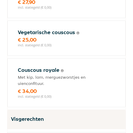
€ 27,90
incl. statiegeld (€ 0,00)
Vegetarische couscous
€ 25,00
incl. statiegeld (€ 0,00)
Couscous royale
Met kip, lam, merguezworstjes en
uienconfituur.
€ 34,00
incl. statiegeld (€ 0,00)
Visgerechten