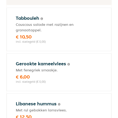
Tabbouleh
Couscous salade met rozijnen en
granaatappel.
€ 10,50
incl. statiegeld (€ 0,00)
Gerookte kameelvlees
Met fenegriek smaakje.
€ 6,00
incl. statiegeld (€ 0,00)
Libanese hummus
Met rul gebakken lamsvlees.
€ 12,50