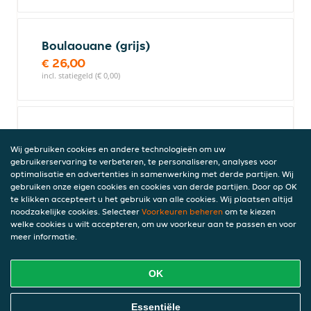
Boulaouane (grijs)
€ 26,00
incl. statiegeld (€ 0,00)
Gerrouane (grijs)
€ 27,00
Wij gebruiken cookies en andere technologieën om uw
gebruikerservaring te verbeteren, te personaliseren, analyses voor
incl. statiegeld (€ 0,00)
optimalisatie en advertenties in samenwerking met derde partijen. Wij
gebruiken onze eigen cookies en cookies van derde partijen. Door op OK
te klikken accepteert u het gebruik van alle cookies. Wij plaatsen altijd
noodzakelijke cookies. Selecteer
Voorkeuren beheren
om te kiezen
Gerrouane (wit)
welke cookies u wilt accepteren, om uw voorkeur aan te passen en voor
meer informatie.
€ 27,00
incl. statiegeld (€ 0,00)
OK
Online Eten Bestellen
Essentiële