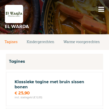
EL WARDA
Tagines
Kindergerechten
Warme voorgerechten
Tagines
Klassieke tagine met bruin sissen
bonen
€ 25,90
incl. statiegeld (€ 0,00)