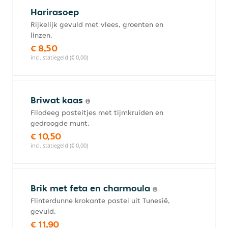
Harirasoep
Rijkelijk gevuld met vlees, groenten en
linzen.
€ 8,50
incl. statiegeld (€ 0,00)
Briwat kaas
Filodeeg pasteitjes met tijmkruiden en
gedroogde munt.
€ 10,50
incl. statiegeld (€ 0,00)
Brik met feta en charmoula
Flinterdunne krokante pastei uit Tunesië,
gevuld.
€ 11,90